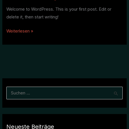
Welcome to WordPress. This is your first post. Edit or
delete it, then start writing!
Weiterlesen »
S
u
c
h
Neueste Beiträge
e