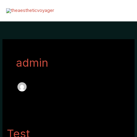
Zum
Inhalt
springen
admin
Test
Test